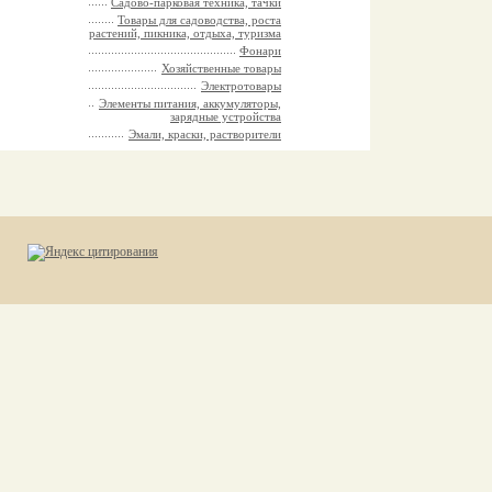
Садово-парковая техника, тачки
Товары для садоводства, роста
растений, пикника, отдыха, туризма
Фонари
Хозяйственные товары
Электротовары
Элементы питания, аккумуляторы,
зарядные устройства
Эмали, краски, растворители