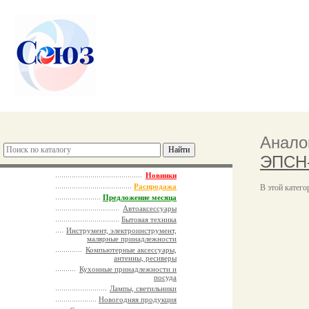
Анало
ЭПСН-
Новинки
Распродажа
В этой катего
Предложение месяца
Автоаксессуары
Бытовая техника
Инструмент, электроинструмент,
малярные принадлежности
Компьютерные аксессуары,
антенны, ресиверы
Кухонные принадлежности и
посуда
Лампы, светильники
Новогодняя продукция