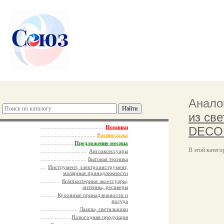
Анало
из св
Новинки
DECOR
Распродажа
Предложение месяца
В этой катего
Автоаксессуары
Бытовая техника
Инструмент, электроинструмент,
малярные принадлежности
Компьютерные аксессуары,
антенны, ресиверы
Кухонные принадлежности и
посуда
Лампы, светильники
Новогодняя продукция