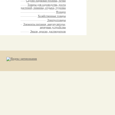
Садово-парковая техника, тачки
Товары для садоводства, роста
растений, пикника, отдыха, туризма
Фонари
Хозяйственные товары
Электротовары
Элементы питания, аккумуляторы,
зарядные устройства
Эмали, краски, растворители