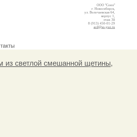
ООО "Союз"
г. Новосибирск,
ул. Волочаевская 64,
корпус 1,
этаж 3й
8 (913) 450-01-29
acd@so-yuz.ru
нтакты
мм из светлой смешанной щетины,