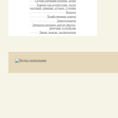
Садово-парковая техника, тачки
Товары для садоводства, роста
растений, пикника, отдыха, туризма
Фонари
Хозяйственные товары
Электротовары
Элементы питания, аккумуляторы,
зарядные устройства
Эмали, краски, растворители