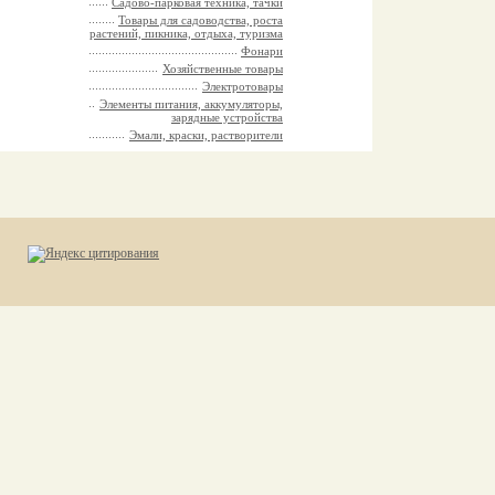
Садово-парковая техника, тачки
Товары для садоводства, роста
растений, пикника, отдыха, туризма
Фонари
Хозяйственные товары
Электротовары
Элементы питания, аккумуляторы,
зарядные устройства
Эмали, краски, растворители