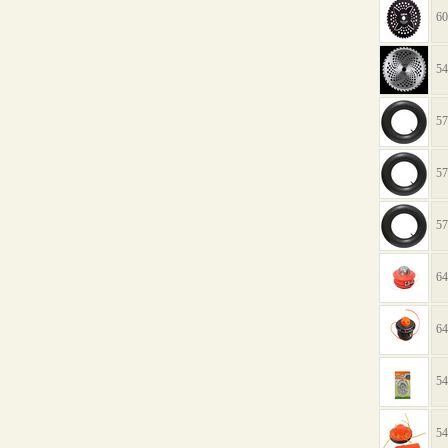
60
54
57
57
57
64
64
54
54