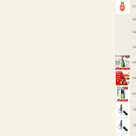
61
64
6
6
64
64
64
59
59