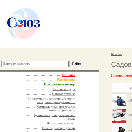
Каталог
Садов
Новинки
Новинки этой
Распродажа
Предложение месяца
к
Автоаксессуары
Бытовая техника
Инструмент, электроинструмент,
60
малярные принадлежности
Компьютерные аксессуары,
антенны, ресиверы
Кухонные принадлежности и
62
посуда
Лампы, светильники
Новогодняя продукция
63