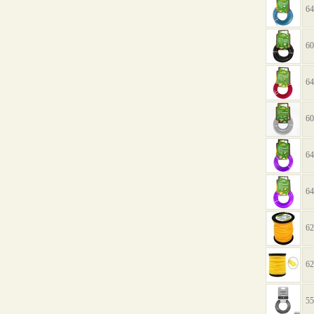
64
60
64
60
64
64
62
62
55