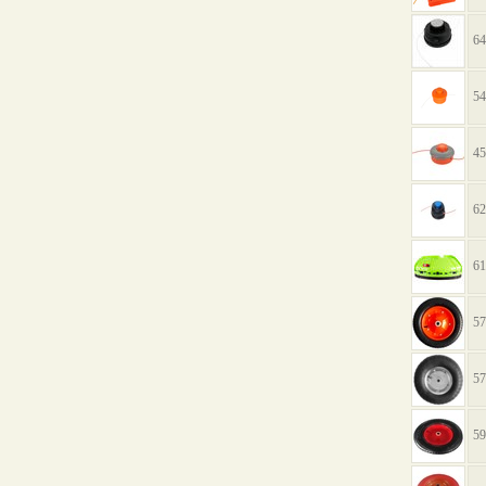
64
54
45
62
61
57
57
59