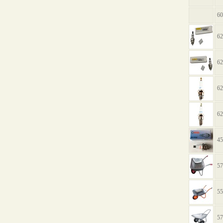
60
62
62
62
62
45
57
55
57