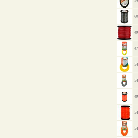
54
60
49
47
54
54
49
54
54