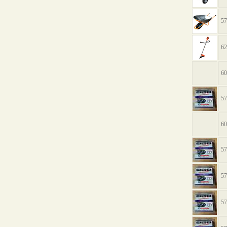
57
62
60
57
60
57
57
57