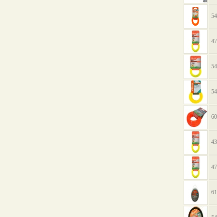
54
47
54
54
60
43
47
61