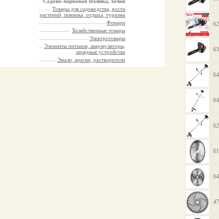
Садово-парковая техника, тачки
Товары для садоводства, роста
растений, пикника, отдыха, туризма
Фонари
62
Хозяйственные товары
Электротовары
Элементы питания, аккумуляторы,
63
зарядные устройства
Эмали, краски, растворители
64
64
62
61
64
47