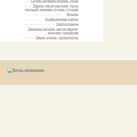
Садово-парковая техника, тачки
Товары для садоводства, роста
растений, пикника, отдыха, туризма
Фонари
Хозяйственные товары
Электротовары
Элементы питания, аккумуляторы,
зарядные устройства
Эмали, краски, растворители