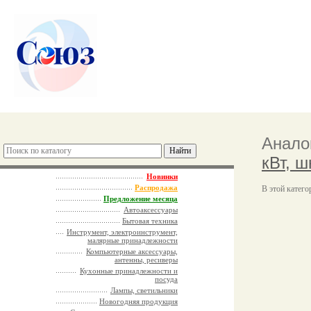
Анало
кВт, ш
Новинки
Распродажа
В этой катего
Предложение месяца
Автоаксессуары
Бытовая техника
Инструмент, электроинструмент,
малярные принадлежности
Компьютерные аксессуары,
антенны, ресиверы
Кухонные принадлежности и
посуда
Лампы, светильники
Новогодняя продукция