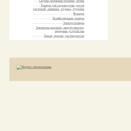
Садово-парковая техника, тачки
Товары для садоводства, роста
растений, пикника, отдыха, туризма
Фонари
Хозяйственные товары
Электротовары
Элементы питания, аккумуляторы,
зарядные устройства
Эмали, краски, растворители