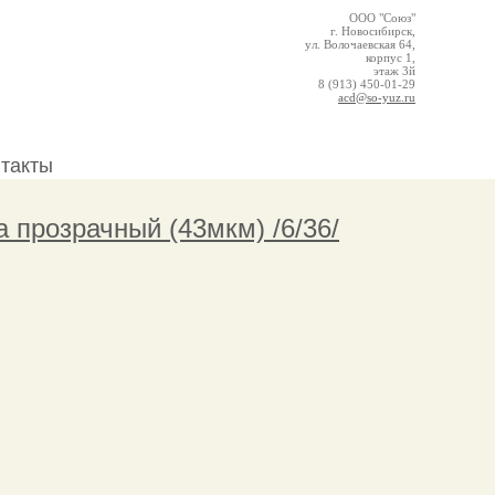
ООО "Союз"
г. Новосибирск,
ул. Волочаевская 64,
корпус 1,
этаж 3й
8 (913) 450-01-29
acd@so-yuz.ru
нтакты
прозрачный (43мкм) /6/36/