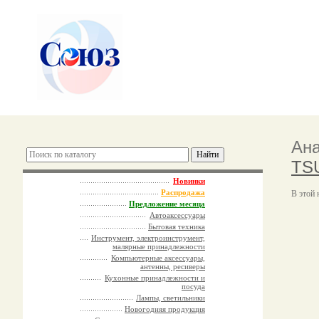
Ана
TSU
Новинки
Распродажа
В этой 
Предложение месяца
Автоаксессуары
Бытовая техника
Инструмент, электроинструмент,
малярные принадлежности
Компьютерные аксессуары,
антенны, ресиверы
Кухонные принадлежности и
посуда
Лампы, светильники
Новогодняя продукция