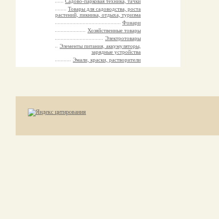
Садово-парковая техника, тачки
Товары для садоводства, роста
растений, пикника, отдыха, туризма
Фонари
Хозяйственные товары
Электротовары
Элементы питания, аккумуляторы,
зарядные устройства
Эмали, краски, растворители