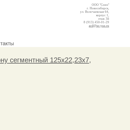
ООО "Союз"
г. Новосибирск,
ул. Волочаевская 64,
корпус 1,
этаж 3й
8 (913) 450-01-29
acd@so-yuz.ru
нтакты
ну сегментный 125х22,23х7,