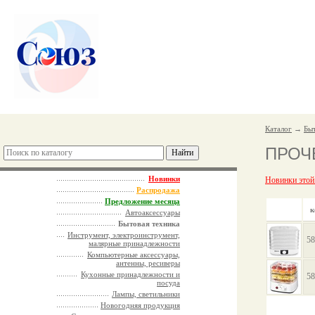
Каталог
→
Быт
ПРОЧ
Новинки
Новинки этой
Распродажа
Предложение месяца
к
Автоаксессуары
Бытовая техника
Инструмент, электроинструмент,
58
малярные принадлежности
Компьютерные аксессуары,
антенны, ресиверы
Кухонные принадлежности и
58
посуда
Лампы, светильники
Новогодняя продукция