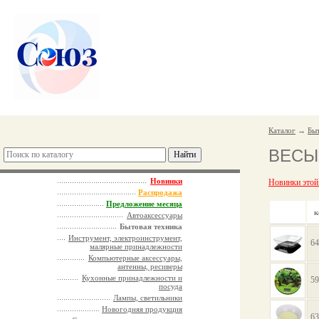
Каталог
→
Быт
ВЕСЫ
Новинки
Новинки этой
Распродажа
Предложение месяца
к
Автоаксессуары
Бытовая техника
Инструмент, электроинструмент,
64
малярные принадлежности
Компьютерные аксессуары,
антенны, ресиверы
Кухонные принадлежности и
59
посуда
Лампы, светильники
Новогодняя продукция
63