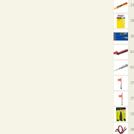
23
29
20
61
61
37
37
52
29