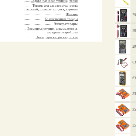
Садово-парковая техника, тачки
Товары для садоводства, роста
растений, пикника, отдыха, туризма
Фонари
29
Хозяйственные товары
Электротовары
Элементы питания, аккумуляторы,
29
зарядные устройства
Эмали, краски, растворители
29
63
63
35
35
35