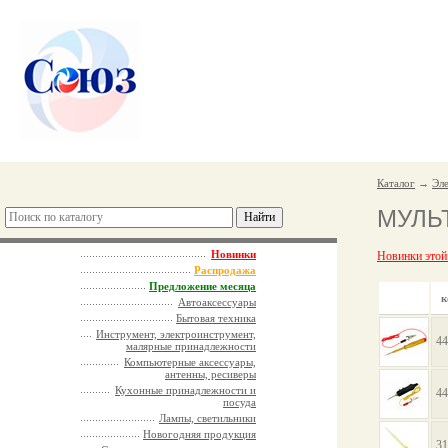
Каталог
→
Эл
МУЛЬ
Новинки
Новинки этой
Распродажа
Предложение месяца
к
Автоаксессуары
Бытовая техника
Инструмент, электроинструмент,
44
малярные принадлежности
Компьютерные аксессуары,
антенны, ресиверы
Кухонные принадлежности и
44
посуда
Лампы, светильники
Новогодняя продукция
31