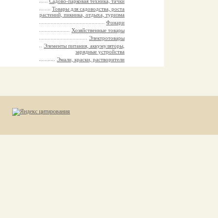
Садово-парковая техника, тачки
Товары для садоводства, роста
растений, пикника, отдыха, туризма
Фонари
Хозяйственные товары
Электротовары
Элементы питания, аккумуляторы,
зарядные устройства
Эмали, краски, растворители