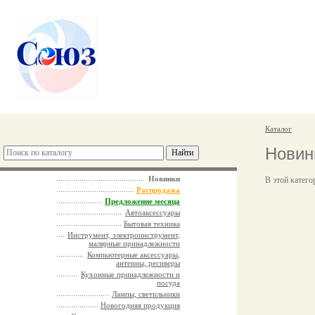
Каталог
Новин
Новинки
В этой катего
Распродажа
Предложение месяца
Автоаксессуары
Бытовая техника
Инструмент, электроинструмент,
малярные принадлежности
Компьютерные аксессуары,
антенны, ресиверы
Кухонные принадлежности и
посуда
Лампы, светильники
Новогодняя продукция