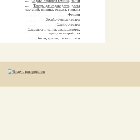
Садово-парковая техника, тачки
Товары для садоводства, роста
растений, пикника, отдыха, туризма
Фонари
Хозяйственные товары
Электротовары
Элементы питания, аккумуляторы,
зарядные устройства
Эмали, краски, растворители