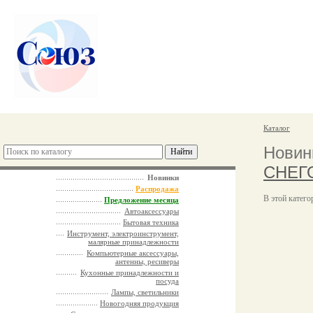
Каталог
Новин
СНЕГ
Новинки
Распродажа
В этой катего
Предложение месяца
Автоаксессуары
Бытовая техника
Инструмент, электроинструмент,
малярные принадлежности
Компьютерные аксессуары,
антенны, ресиверы
Кухонные принадлежности и
посуда
Лампы, светильники
Новогодняя продукция