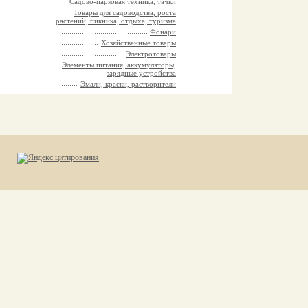
Садово-парковая техника, тачки
Товары для садоводства, роста
растений, пикника, отдыха, туризма
Фонари
Хозяйственные товары
Электротовары
Элементы питания, аккумуляторы,
зарядные устройства
Эмали, краски, растворители